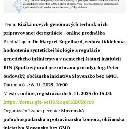
Téma:
Riziká nových genómových techník a ich
pripravovanej deregulácie - online prednáška
Prednášajúci:
Dr. Margret Engelhard, vedúca Oddelenia
hodnotenia syntetickej biológie a regulácie
genetického inžinierstva v nemeckej štátnej inštitúcii
BfN (Spolkový úrad pre ochranu prírody), Ing. Peter
Sudovský, občianska iniciatíva Slovensko bez GMO.
Dátum a čas:
6. 11. 2025, 10:00
Miesto:
online, registrácia do 5. 11. 2025 do 15:00:
https://forms.gle/eeHbMoqz8MBUk6cx8
Organizačné zabezpečenie:
Slovenská
poľnohospodárska a potravinárska komora, občianska
iniciatíva Slovensko bez GMO