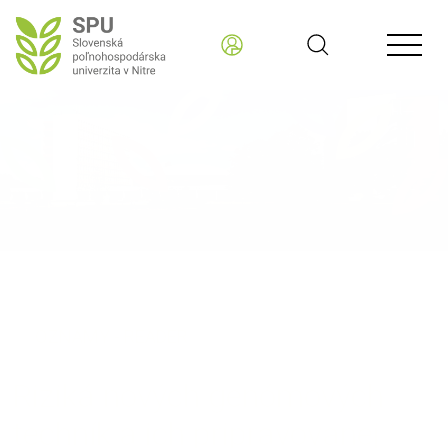
Slovenská poľnohospodárska univerzita v Nitre SK
OZNAMY - READER
Riziká nových genómových
techník a ich pripravovanej