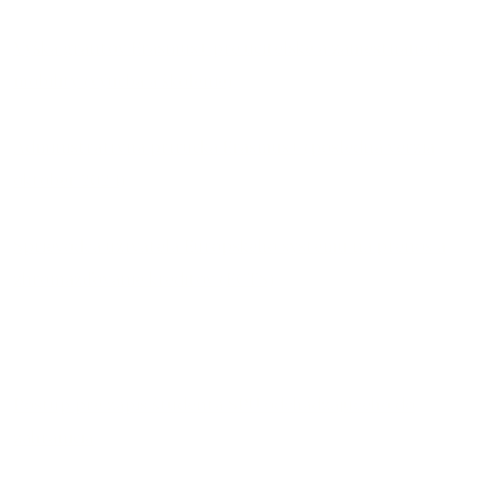
Výška grantov Erasmus+ pre učiteľské a zamestnanecké
mobility (výučba a školenie)
Administratívna príručka Erasmus+ (posledná verzia
október 2024)
Sprievodca užívateľa Európskeho systému na prenos a
zhromažďovanie kreditov (ECTS)
Postup pre zápis študenta SPU odchádzajúceho do
zahraničia