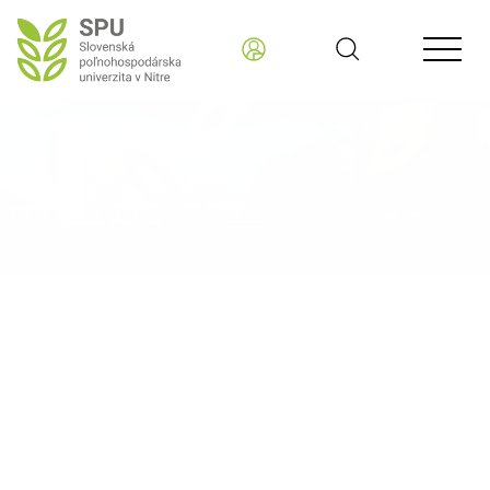
Slovenská poľnohospodárska univerzita v Nitre SK
Medzinárodná spolupráca
PRÁVNE NORMY, DOKUMENTY A TLAČIVÁ
Právne normy, dokumenty a