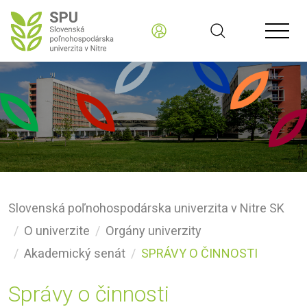
Slovenská poľnohospodárska univerzita v Nitre SK
O univerzite
Orgány univerzity
Akademický senát
SPRÁVY O ČINNOSTI
Správy o činnosti