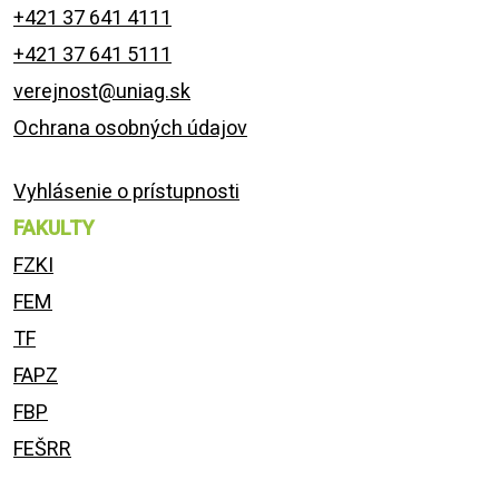
+421 37 641 4111
+421 37 641 5111
verejnost@uniag.sk
Ochrana osobných údajov
Vyhlásenie o prístupnosti
FAKULTY
FZKI
FEM
TF
FAPZ
FBP
FEŠRR