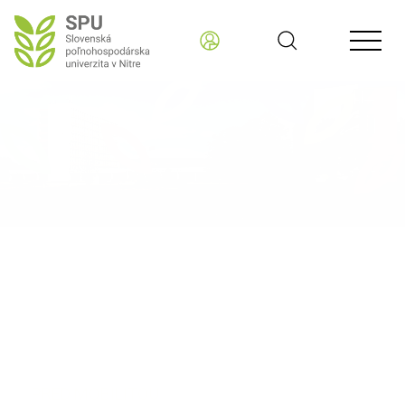
Slovenská poľnohospodárska univerzita v Nitre SK
Medzinárodná spolupráca
Mobility
Erasmus+ mobility do a z krajín sveta mimo EÚ
(KA171)
PRED MOBILITOU