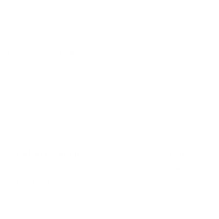
nevyhnutných pred realizáciou mobility.
3. Vyslanie účastníkov:
Vysielajúca univerzita zabezpečí podporu pri vybavovaní
cesty a cestovného poistenia, prijímajúca univerzita
zabezpečí potrebnú pomoc pri vybavovaní víz, ubytovania
a registráciu prichádzajúceho štipendistu (Kancelária
zahraničných vzťahov, resp. určená kontaktná osoba).
Schválení uchádzači sú
povinní najneskôr
3 týždne
pred
plánovaným začiatkom mobility e-mailom
kontaktovať
KZVaMVP (Mgr. E. Trabalíkovú, kl. 5519,
eva.trabalikova@uniag.sk
) o plánovanej mobilite. Do e-
mailu je potrebné uviesť nasledovné údaje: