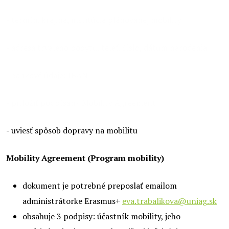
- termín, krajina, inštitúcia plánovanej mobility
- adresa trvalého pobytu, telef. číslo, dátum narodenia
- bankové údaje: IBAN
- priložiť podpísaný Mobility Agreement
- uviesť spôsob dopravy na mobilitu
Mobility Agreement (Program mobility)
dokument je potrebné preposlať emailom
administrátorke Erasmus+
eva.trabalikova@uniag.sk
obsahuje 3 podpisy: účastník mobility, jeho