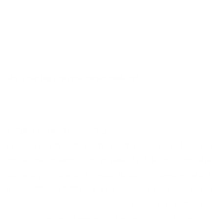
Pred mobilitou
Aký je postup pred realizáciou mobility?
1. Výber účastníkov mobility:
Za výber odchádzajúcich účastníkov je zodpovedná
vysielajúca univerzita, v prípade SPU je to. Kancelária
zahraničných vzťahov a medzinárodných projektov na SPU
(ďalej „KZV a MVP“). Na jej webstránke bude zverejnená
výzva na prihlasovanie účastníkov
, s uvedením podmienok
a uzávierky prihlasovania. Dôraz bude kladený na