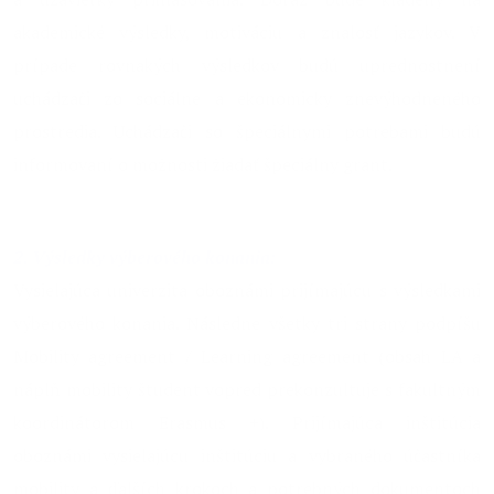
akademické výsledky, motiváciu a znalosť jazykov. V
prípade rovnakých výsledkov budú uprednostnení
uchádzači zo sociálne a ekonomicky znevýhodneného
prostredia. Uchádzači so špeciálnymi potrebami budú
informovaní o možnosti žiadať špeciálny grant.
2. Výsledky výberového konania:
Vysielajúca univerzita oboznámi prijímajúcu s výsledkami
výberového konania. Následne všetky tri strany podpíšu
Mobility agreement / Learning agreement (obsah LA a
náplň mobility študent vopred prekonzultuje s fakultným
koordinátorom Erasmus +). Prijímajúca inštitúcia
oboznámi vysielajúcu inštitúciu a vybraného účastníka
mobility a ďalších krokoch a potrebných dokumentoch