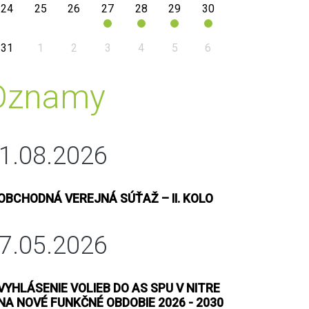
24
25
26
27
28
29
30
31
1
2
3
4
5
6
Oznamy
1.08.2026
OBCHODNÁ VEREJNÁ SÚŤAŽ – II. KOLO
7.05.2026
VYHLÁSENIE VOLIEB DO AS SPU V NITRE
NA NOVÉ FUNKČNÉ OBDOBIE 2026 - 2030