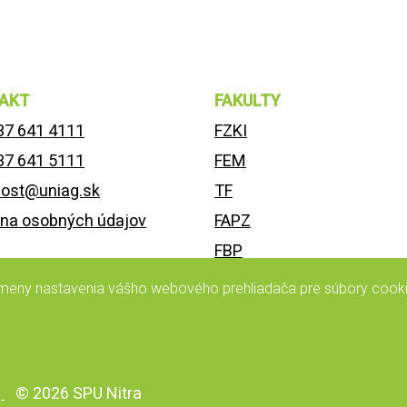
AKT
FAKULTY
37 641 4111
FZKI
37 641 5111
FEM
nost@uniag.sk
TF
na osobných údajov
FAPZ
FBP
enie o prístupnosti
FEŠRR
 zmeny nastavenia vášho webového prehliadača pre súbory cooki
)
© 2026 SPU Nitra