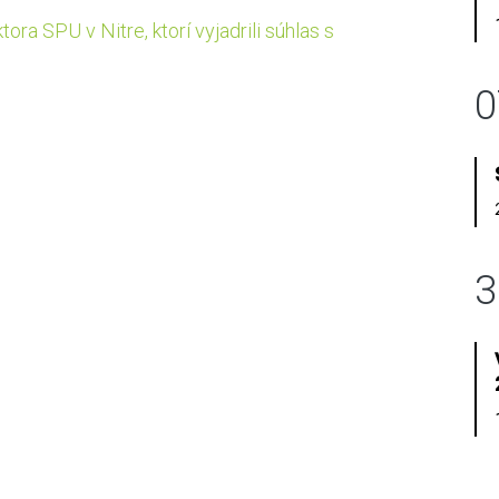
ora SPU v Nitre, ktorí vyjadrili súhlas s
0
3