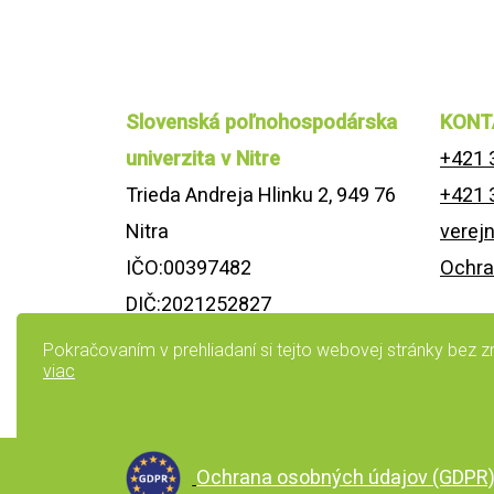
Slovenská poľnohospodárska
KONT
univerzita v Nitre
+421 
Trieda Andreja Hlinku 2, 949 76
+421 
Nitra
verej
IČO:00397482
Ochra
DIČ:2021252827
Vyhlás
IČ DPH: SK2021252827
Pokračovaním v prehliadaní si tejto webovej stránky bez
viac
Ochrana osobných údajov (GDPR