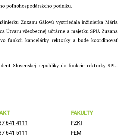
ského poľnohospodárskeho podniku.
žinierku Zuzanu Gálovú vystriedala inžinierka Mária
úca Útvaru všeobecnej učtárne a majetku SPU. Zuzana
 vo funkcii kancelárky rektorky a bude koordinovať
dent Slovenskej republiky do funkcie rektorky SPU.
AKT
FAKULTY
37 641 4111
FZKI
37 641 5111
FEM