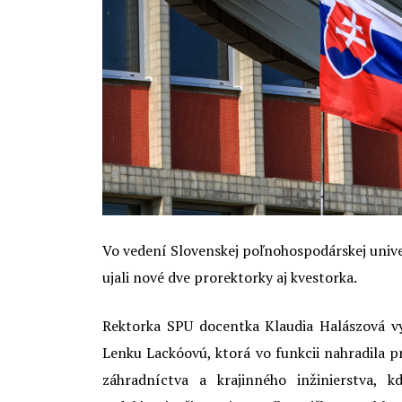
Vo vedení Slovenskej poľnohospodárskej univerz
ujali nové dve prorektorky aj kvestorka.
Rektorka SPU docentka Klaudia Halászová v
Lenku Lackóovú, ktorá vo funkcii nahradila p
záhradníctva a krajinného inžinierstva, 