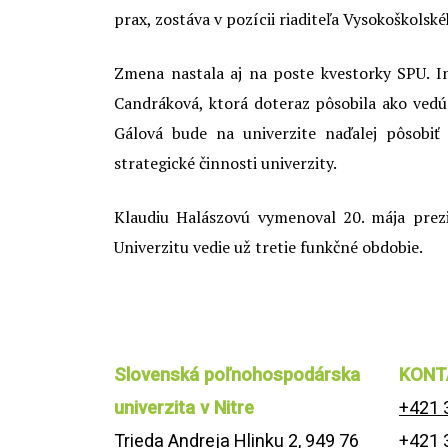
prax, zostáva v pozícii riaditeľa Vysokoškol
Zmena nastala aj na poste kvestorky SPU. In
Candráková, ktorá doteraz pôsobila ako ved
Gálová bude na univerzite naďalej pôsobiť
strategické činnosti univerzity.
Klaudiu Halászovú vymenoval 20. mája prezi
Univerzitu vedie už tretie funkčné obdobie.
Slovenská poľnohospodárska
KONT
univerzita v Nitre
+421 
Trieda Andreja Hlinku 2, 949 76
+421 