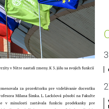
3
ity v Nitre nastali zmeny. K 3. júlu sa svojich funkcií
2
ymenovala za prorektorku pre vzdelávanie docentku
rofesora Milana Šimka. L. Lackóová pôsobí na Fakulte
kde v minulosti zastávala funkciu prodekanky pre