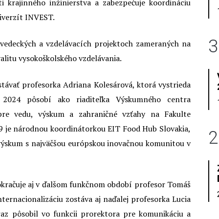
ti krajinného inžinierstva a zabezpečuje koordináciu
iverzít INVEST.
3
 vedeckých a vzdelávacích projektoch zameraných na
valitu vysokoškolského vzdelávania.
távať profesorka Adriana Kolesárová, ktorá vystrieda
u 2024 pôsobí ako riaditeľka Výskumného centra
re vedu, výskum a zahraničné vzťahy na Fakulte
19 je národnou koordinátorkou EIT Food Hub Slovakia,
2
výskum s najväčšou európskou inovačnou komunitou v
pokračuje aj v ďalšom funkčnom období profesor Tomáš
nternacionalizáciu zostáva aj naďalej profesorka Lucia
raz pôsobil vo funkcii prorektora pre komunikáciu a