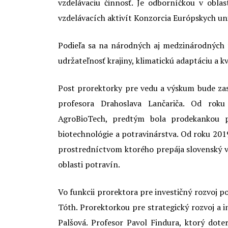
vzdelávaciu činnosť. Je odborníčkou v oblas
vzdelávacích aktivít Konzorcia Európskych un
Podieľa sa na národných aj medzinárodných
udržateľnosť krajiny, klimatickú adaptáciu a k
Post prorektorky pre vedu a výskum bude zas
profesora Drahoslava Lančariča. Od rok
AgroBioTech, predtým bola prodekankou p
biotechnológie a potravinárstva. Od roku 20
prostredníctvom ktorého prepája slovenský 
oblasti potravín.
Vo funkcii prorektora pre investičný rozvoj 
Tóth. Prorektorkou pre strategický rozvoj a i
Palšová. Profesor Pavol Findura, ktorý dote