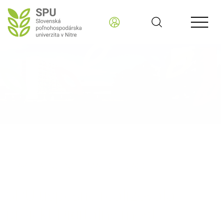
Slovenská poľnohospodárska univerzita v Nitre SK
AKTUÁLNE INFORMÁCIE - READER
SPU úspešne realizovala
projekt Digitálny most: