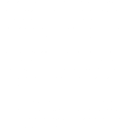
Na Fakulte ekonomiky a manažmentu Slovenskej
poľnohospodárskej univerzity v Nitre sa v spolupráci s
Kanceláriou vnútorného systému zabezpečovania kvality
vzdelávania a Univerzitou tretieho veku realizoval projekt
Digitálny most: Študenti chránia seniorov.
Do projektu sa zapojilo 53 seniorov a osem študentov
Fakulty ekonomiky a manažmentu a Fakulty európskych
štúdií a regionálneho rozvoja, ktorí absolvovali odborné
školenia a následne pôsobili ako digitálni asistenti
seniorov.
„Cieľom projektu bolo zvýšiť digitálnu bezpečnosť
seniorov prostredníctvom praktického vzdelávania a
medzigeneračnej spolupráce. Seniori sa počas workshopov
naučili bezpečne používať smartfóny, rozpoznávať