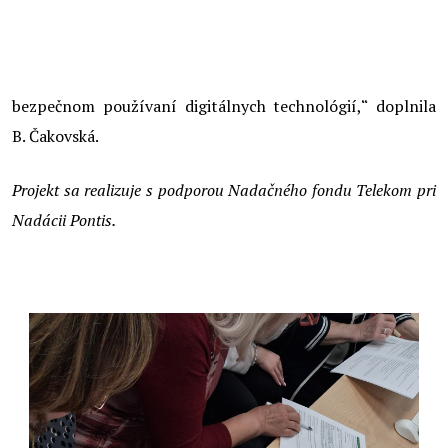
materiály, ktoré budú následne spracované do online
podoby vo forme videonávodov. Tie budú voľne dostupné
seniorom a poslúžia ako praktická pomôcka pri
bezpečnom používaní digitálnych technológií,“ doplnila
B. Čakovská.
Projekt sa realizuje s podporou Nadačného fondu Telekom pri
Nadácii Pontis.