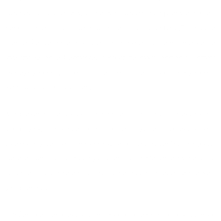
podvodné telefonáty, e-maily či podozrivé správy a získali
väčšiu istotu pri pohybe v online priestore,“ uviedla
riaditeľka Kancelárie vnútorného systému zabezpečovania
kvality Barbora Čakovská. Projekt zároveň podporil rozvoj
pedagogických, komunikačných a technologických
kompetencií študentov.
Vzdelávacie aktivity prebiehali formou praktických
tréningov, individuálneho mentoringu a interaktívnych
ukážok digitálnych podvodov. Dôležitou súčasťou projektu
bolo aj posilnenie medzigeneračných vzťahov a vytvorenie
priestoru pre vzájomné učenie sa medzi mladou a staršou
generáciou.
„Počas realizácie aktivít boli overené a doplnené výučbové