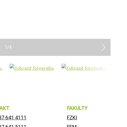
1
/
4
Next
AKT
FAKULTY
37 641 4111
FZKI
37 641 5111
FEM