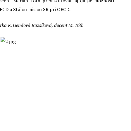
ocent Marián Tóth prediskutovali aj ďalšie možnosti
ECD a Stálou misiou SR pri OECD.
torka K. Gendová Ruzsíková, docent M. Tóth