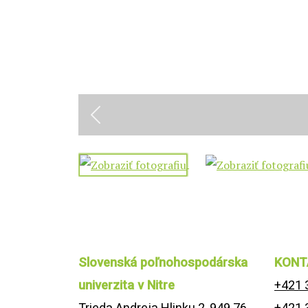
Previous
Slovenská poľnohospodárska
KONT
univerzita v Nitre
+421 
Trieda Andreja Hlinku 2, 949 76
+421 