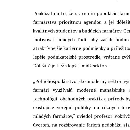
Poukázal na to, že starnutiu populácie farmá
farmárstva prioritnou agendou a jej dôleži
kvalitných študentov a budúcich farmárov. Ge
motivovať mladých ľudí, aby začali podni
atraktívnejšie kariérne podmienky a príležitost
lepšie podnikateľské prostredie, vrátane zv
Dôležité je tiež zlepšiť imidž sektora.
„Poľnohospodárstvo ako moderný sektor využ
farmári využívajú moderné manažérske 
technológií, obchodných praktík a prírody b
existujúce verejné politiky na rôznych úr
mladých farmárov,“ uviedol profesor Pokrivč
úverom, na rozširovanie fariem nedokážu zís