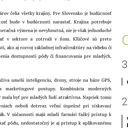
rov čelia všetky krajiny. Pre Slovensko je budúcnosť
tosť bude v budúcnosti narastať. Krajina potrebuje
neračná výmena je nevyhnutná, nie je však jednoduché
kať v sektore a zotrvali v ňom. Kľúčové sú preto
i, ako aj rozvoj základnej infraštruktúry na vidieku či
ýšenia dostupnosti pôdy či financovania pre mladých.
3
íva umelú inteligenciu, drony, stroje na báze GPS,
a marketingové postupy. Kombinácia moderných
y mala byť pre mladých ľudí atraktívna. Napriek tomu
2
ovniach neboli doteraz veľmi úspešné pri získavaní
ák. V súčasnosti majú mladí farmári ťažký prístup k
kať pôdu, nedostatočný je aj prístup k aplikovanému