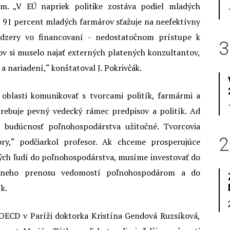
m. „V EÚ napriek politike zostáva podiel mladých
 91 percent mladých farmárov sťažuje na neefektívny
edzery vo financovaní - nedostatočnom prístupe k
3
ov si muselo najať externých platených konzultantov,
 a nariadení,“ konštatoval J. Pokrivčák.
 oblasti komunikovať s tvorcami politík, farmármi a
rebuje pevný vedecký rámec predpisov a politík. Ad
budúcnosť poľnohospodárstva užitočné. Tvorcovia
2
ory,“ podčiarkol profesor. Ak chceme prosperujúce
ých ľudí do poľnohospodárstva, musíme investovať do
tívneho prenosu vedomostí poľnohospodárom a do
k.
 OECD v Paríži doktorka Kristína Gendová Ruzsíková,