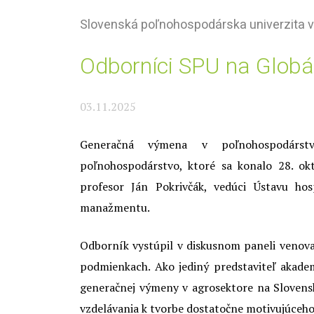
Slovenská poľnohospodárska univerzita v
Odborníci SPU na Globá
03.11.2025
Generačná výmena v poľnohospodárs
poľnohospodárstvo, ktoré sa konalo 28. ok
profesor Ján Pokrivčák, vedúci Ústavu hos
manažmentu.
Odborník vystúpil v diskusnom paneli venova
podmienkach. Ako jediný predstaviteľ akade
generačnej výmeny v agrosektore na Sloven
vzdelávania k tvorbe dostatočne motivujúceho