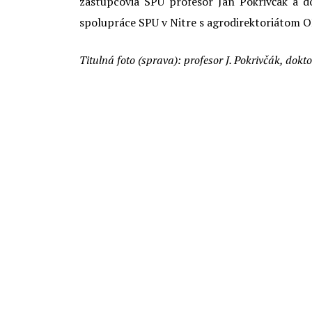
zástupcovia SPU profesor Ján Pokrivčák a d
spolupráce SPU v Nitre s agrodirektoriátom O
Titulná foto (sprava): profesor J. Pokrivčák, dok