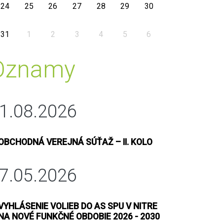
24
25
26
27
28
29
30
31
1
2
3
4
5
6
Oznamy
1.08.2026
OBCHODNÁ VEREJNÁ SÚŤAŽ – II. KOLO
7.05.2026
VYHLÁSENIE VOLIEB DO AS SPU V NITRE
NA NOVÉ FUNKČNÉ OBDOBIE 2026 - 2030