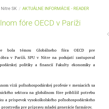
 Nitre SK
AKTUÁLNE INFORMÁCIE - READER
lnom fóre OECD v Paríži
tve bola témou Globálneho fóra OECD pre
tóbra v Paríži. SPU v Nitre na podujatí zastupoval
podárskej politiky a financií Fakulty ekonomiky a
nom vízii poľnohospodárskej profesie v meniacich sa
mického sektora na globálnom fóre priblížil potrebu
sku a príspevok vysokoškolského poľnohospodárskeho
 prostredia pre prípravu mladej generácie farmárov.