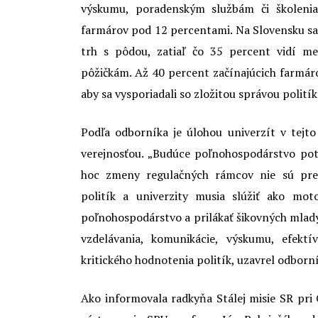
výskumu, poradenským službám či školenia
farmárov pod 12 percentami. Na Slovensku sa
trh s pôdou, zatiaľ čo 35 percent vidí m
pôžičkám. Až 40 percent začínajúcich farmár
aby sa vysporiadali so zložitou správou politík
Podľa odborníka je úlohou univerzít v tejto
verejnosťou. „Budúce poľnohospodárstvo pot
hoc zmeny regulačných rámcov nie sú pre 
politík a univerzity musia slúžiť ako mot
poľnohospodárstvo a prilákať šikovných mlad
vzdelávania, komunikácie, výskumu, efek
kritického hodnotenia politík, uzavrel odborní
Ako informovala radkyňa Stálej misie SR pri