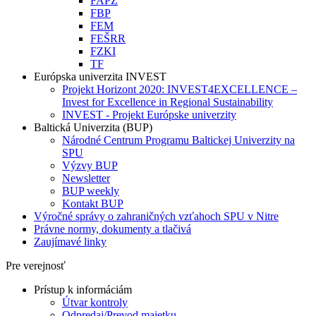
FAPZ
FBP
FEM
FEŠRR
FZKI
TF
Európska univerzita INVEST
Projekt Horizont 2020: INVEST4EXCELLENCE –
Invest for Excellence in Regional Sustainability
INVEST - Projekt Európske univerzity
Baltická Univerzita (BUP)
Národné Centrum Programu Baltickej Univerzity na
SPU
Výzvy BUP
Newsletter
BUP weekly
Kontakt BUP
Výročné správy o zahraničných vzťahoch SPU v Nitre
Právne normy, dokumenty a tlačivá
Zaujímavé linky
Pre verejnosť
Prístup k informáciám
Útvar kontroly
Odpredaj/Prevod majetku