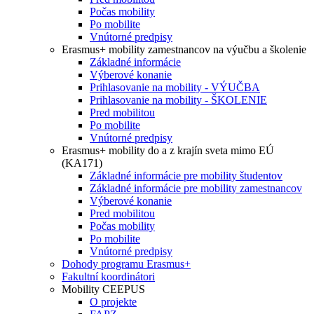
Počas mobility
Po mobilite
Vnútorné predpisy
Erasmus+ mobility zamestnancov na výučbu a školenie
Základné informácie
Výberové konanie
Prihlasovanie na mobility - VÝUČBA
Prihlasovanie na mobility - ŠKOLENIE
Pred mobilitou
Po mobilite
Vnútorné predpisy
Erasmus+ mobility do a z krajín sveta mimo EÚ
(KA171)
Základné informácie pre mobility študentov
Základné informácie pre mobility zamestnancov
Výberové konanie
Pred mobilitou
Počas mobility
Po mobilite
Vnútorné predpisy
Dohody programu Erasmus+
Fakultní koordinátori
Mobility CEEPUS
O projekte