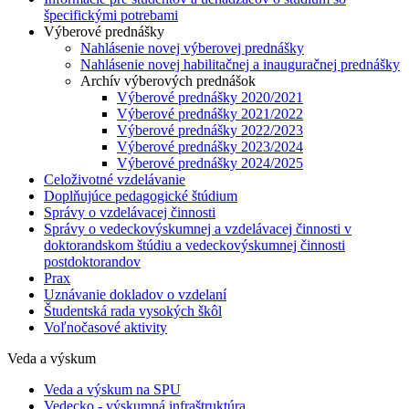
špecifickými potrebami
Výberové prednášky
Nahlásenie novej výberovej prednášky
Nahlásenie novej habilitačnej a inauguračnej prednášky
Archív výberových prednášok
Výberové prednášky 2020/2021
Výberové prednášky 2021/2022
Výberové prednášky 2022/2023
Výberové prednášky 2023/2024
Výberové prednášky 2024/2025
Celoživotné vzdelávanie
Doplňujúce pedagogické štúdium
Správy o vzdelávacej činnosti
Správy o vedeckovýskumnej a vzdelávacej činnosti v
doktorandskom štúdiu a vedeckovýskumnej činnosti
postdoktorandov
Prax
Uznávanie dokladov o vzdelaní
Študentská rada vysokých škôl
Voľnočasové aktivity
Veda a výskum
Veda a výskum na SPU
Vedecko - výskumná infraštruktúra