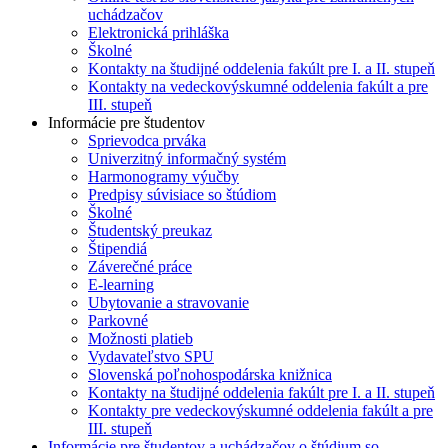
uchádzačov
Elektronická prihláška
Školné
Kontakty na študijné oddelenia fakúlt pre I. a II. stupeň
Kontakty na vedeckovýskumné oddelenia fakúlt a pre
III. stupeň
Informácie pre študentov
Sprievodca prváka
Univerzitný informačný systém
Harmonogramy výučby
Predpisy súvisiace so štúdiom
Školné
Študentský preukaz
Štipendiá
Záverečné práce
E-learning
Ubytovanie a stravovanie
Parkovné
Možnosti platieb
Vydavateľstvo SPU
Slovenská poľnohospodárska knižnica
Kontakty na študijné oddelenia fakúlt pre I. a II. stupeň
Kontakty pre vedeckovýskumné oddelenia fakúlt a pre
III. stupeň
Informácie pre študentov a uchádzačov o štúdium so