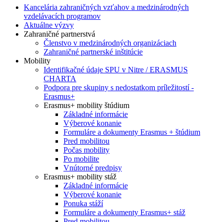
Kancelária zahraničných vzťahov a medzinárodných
vzdelávacích programov
Aktuálne výzvy
Zahraničné partnerstvá
Členstvo v medzinárodných organizáciach
Zahraničné partnerské inštitúcie
Mobility
Identifikačné údaje SPU v Nitre / ERASMUS
CHARTA
Podpora pre skupiny s nedostatkom príležitostí -
Erasmus+
Erasmus+ mobility štúdium
Základné informácie
Výberové konanie
Formuláre a dokumenty Erasmus + štúdium
Pred mobilitou
Počas mobility
Po mobilite
Vnútorné predpisy
Erasmus+ mobility stáž
Základné informácie
Výberové konanie
Ponuka stáží
Formuláre a dokumenty Erasmus+ stáž
Pred mobilitou