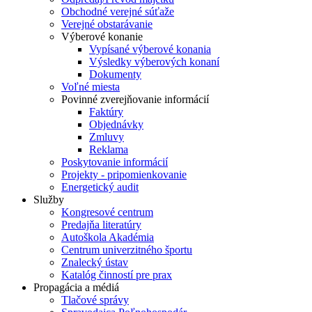
Obchodné verejné súťaže
Verejné obstarávanie
Výberové konanie
Vypísané výberové konania
Výsledky výberových konaní
Dokumenty
Voľné miesta
Povinné zverejňovanie informácií
Faktúry
Objednávky
Zmluvy
Reklama
Poskytovanie informácií
Projekty - pripomienkovanie
Energetický audit
Služby
Kongresové centrum
Predajňa literatúry
Autoškola Akadémia
Centrum univerzitného športu
Znalecký ústav
Katalóg činností pre prax
Propagácia a médiá
Tlačové správy