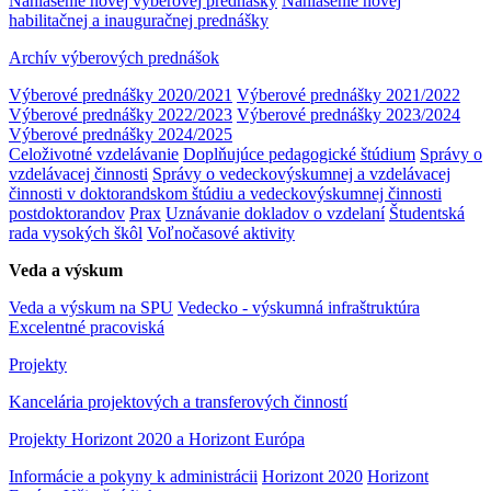
Nahlásenie novej výberovej prednášky
Nahlásenie novej
habilitačnej a inauguračnej prednášky
Archív výberových prednášok
Výberové prednášky 2020/2021
Výberové prednášky 2021/2022
Výberové prednášky 2022/2023
Výberové prednášky 2023/2024
Výberové prednášky 2024/2025
Celoživotné vzdelávanie
Doplňujúce pedagogické štúdium
Správy o
vzdelávacej činnosti
Správy o vedeckovýskumnej a vzdelávacej
činnosti v doktorandskom štúdiu a vedeckovýskumnej činnosti
postdoktorandov
Prax
Uznávanie dokladov o vzdelaní
Študentská
rada vysokých škôl
Voľnočasové aktivity
Veda a výskum
Veda a výskum na SPU
Vedecko - výskumná infraštruktúra
Excelentné pracoviská
Projekty
Kancelária projektových a transferových činností
Projekty Horizont 2020 a Horizont Európa
Informácie a pokyny k administrácii
Horizont 2020
Horizont