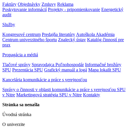
Faktúry
Objednávky
Zmluvy
Reklama
Poskytovanie informácií
Projekty - pripomienkovanie
Energetický
audit
Služby
Kongresové centrum
Predajňa literatúry
Autoškola Akadémia
Centrum univerzitného športu
Znalecký ústav
Katalóg činností pre
prax
Propagácia a médiá
Tlačové správy
Spravodajca Poľnohospodár
Informačné brožúry
SPU
Prezentácia SPU
Grafický manuál a logá
Mapa lokalít SPU
Kancelária komunikácie a práce s verejnosťou
Správy o činnosti v oblasti komunikácie a práce s verejnosťou SPU
v Nitre
Marketingová stratégia SPU v Nitre
Kontakty
Stránka sa nenašla
Úvodná stránka
O univerzite