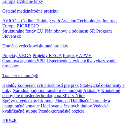
Európa
Užitočné linky
Ostatné medzinárodné projekty
AVICO – Coding Training with Aviation Technologies
Interreg
Europe BIOREGIO
Štrukturálne fondy EÚ
Plán obnovy a odolnosti SR
Program
Slovensko
Domáce vedeckovýskumné projekty
Projekty VEGA
Projekty KEGA
Projekty APVV
Grantová agentúra SPU
Usmernenie k evidencii a vykazovaniu
projektov
Transfer technológií
Katalóg kooperačných príležitostí pre prax
Strategické dokumenty a
linky
Národná podpora transferu technológií
Aktuality
Kontaktné
osoby pre transfer technológií na SPU v Nitre
Správy o vedeckovýskumnej činnosti
Habilitačné konanie a
inauguračné konanie
Udeľovanie čestných titulov
Vedecké
kvalifikačné stupne
Postdoktorandské pozície
HRS4R