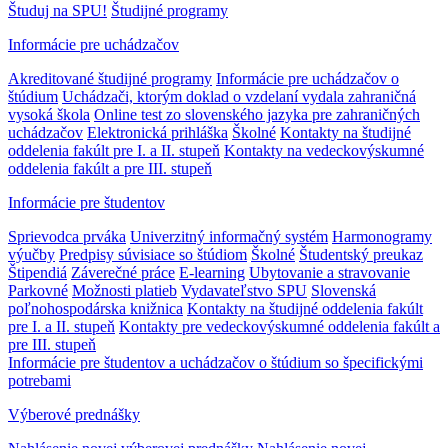
Študuj na SPU!
Študijné programy
Informácie pre uchádzačov
Akreditované študijné programy
Informácie pre uchádzačov o
štúdium
Uchádzači, ktorým doklad o vzdelaní vydala zahraničná
vysoká škola
Online test zo slovenského jazyka pre zahraničných
uchádzačov
Elektronická prihláška
Školné
Kontakty na študijné
oddelenia fakúlt pre I. a II. stupeň
Kontakty na vedeckovýskumné
oddelenia fakúlt a pre III. stupeň
Informácie pre študentov
Sprievodca prváka
Univerzitný informačný systém
Harmonogramy
výučby
Predpisy súvisiace so štúdiom
Školné
Študentský preukaz
Štipendiá
Záverečné práce
E-learning
Ubytovanie a stravovanie
Parkovné
Možnosti platieb
Vydavateľstvo SPU
Slovenská
poľnohospodárska knižnica
Kontakty na študijné oddelenia fakúlt
pre I. a II. stupeň
Kontakty pre vedeckovýskumné oddelenia fakúlt a
pre III. stupeň
Informácie pre študentov a uchádzačov o štúdium so špecifickými
potrebami
Výberové prednášky