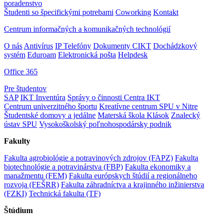
poradenstvo
Študenti so špecifickými potrebami
Coworking
Kontakt
Centrum informačných a komunikačných technológií
O nás
Antivírus
IP Telefóny
Dokumenty CIKT
Dochádzkový
systém
Eduroam
Elektronická pošta
Helpdesk
Office 365
Pre študentov
SAP
IKT Inventúra
Správy o činnosti Centra IKT
Centrum univerzitného športu
Kreatívne centrum SPU v Nitre
Študentské domovy a jedálne
Materská škola Klások
Znalecký
ústav SPU
Vysokoškolský poľnohospodársky podnik
Fakulty
Fakulta agrobiológie a potravinových zdrojov (FAPZ)
Fakulta
biotechnológie a potravinárstva (FBP)
Fakulta ekonomiky a
manažmentu (FEM)
Fakulta európskych štúdií a regionálneho
rozvoja (FEŠRR)
Fakulta záhradníctva a krajinného inžinierstva
(FZKI)
Technická fakulta (TF)
Štúdium