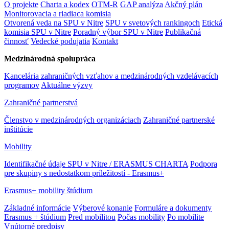
O projekte
Charta a kodex
OTM-R
GAP analýza
Akčný plán
Monitorovacia a riadiaca komisia
Otvorená veda na SPU v Nitre
SPU v svetových rankingoch
Etická
komisia SPU v Nitre
Poradný výbor SPU v Nitre
Publikačná
činnosť
Vedecké podujatia
Kontakt
Medzinárodná spolupráca
Kancelária zahraničných vzťahov a medzinárodných vzdelávacích
programov
Aktuálne výzvy
Zahraničné partnerstvá
Členstvo v medzinárodných organizáciach
Zahraničné partnerské
inštitúcie
Mobility
Identifikačné údaje SPU v Nitre / ERASMUS CHARTA
Podpora
pre skupiny s nedostatkom príležitostí - Erasmus+
Erasmus+ mobility štúdium
Základné informácie
Výberové konanie
Formuláre a dokumenty
Erasmus + štúdium
Pred mobilitou
Počas mobility
Po mobilite
Vnútorné predpisy