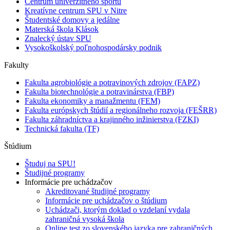
Centrum univerzitného športu
Kreatívne centrum SPU v Nitre
Študentské domovy a jedálne
Materská škola Klások
Znalecký ústav SPU
Vysokoškolský poľnohospodársky podnik
Fakulty
Fakulta agrobiológie a potravinových zdrojov (FAPZ)
Fakulta biotechnológie a potravinárstva (FBP)
Fakulta ekonomiky a manažmentu (FEM)
Fakulta európskych štúdií a regionálneho rozvoja (FEŠRR)
Fakulta záhradníctva a krajinného inžinierstva (FZKI)
Technická fakulta (TF)
Štúdium
Študuj na SPU!
Študijné programy
Informácie pre uchádzačov
Akreditované študijné programy
Informácie pre uchádzačov o štúdium
Uchádzači, ktorým doklad o vzdelaní vydala
zahraničná vysoká škola
Online test zo slovenského jazyka pre zahraničných