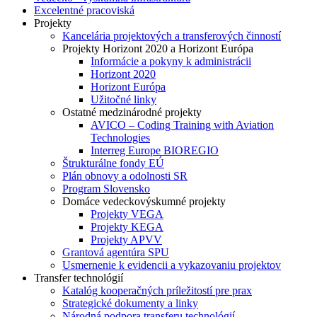
Excelentné pracoviská
Projekty
Kancelária projektových a transferových činností
Projekty Horizont 2020 a Horizont Európa
Informácie a pokyny k administrácii
Horizont 2020
Horizont Európa
Užitočné linky
Ostatné medzinárodné projekty
AVICO – Coding Training with Aviation
Technologies
Interreg Europe BIOREGIO
Štrukturálne fondy EÚ
Plán obnovy a odolnosti SR
Program Slovensko
Domáce vedeckovýskumné projekty
Projekty VEGA
Projekty KEGA
Projekty APVV
Grantová agentúra SPU
Usmernenie k evidencii a vykazovaniu projektov
Transfer technológií
Katalóg kooperačných príležitostí pre prax
Strategické dokumenty a linky
Národná podpora transferu technológií