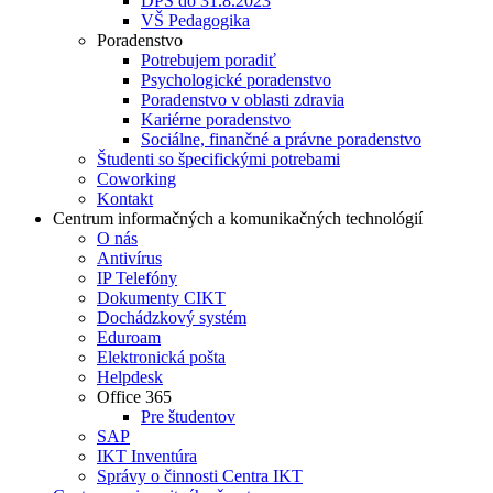
DPŠ do 31.8.2023
VŠ Pedagogika
Poradenstvo
Potrebujem poradiť
Psychologické poradenstvo
Poradenstvo v oblasti zdravia
Kariérne poradenstvo
Sociálne, finančné a právne poradenstvo
Študenti so špecifickými potrebami
Coworking
Kontakt
Centrum informačných a komunikačných technológií
O nás
Antivírus
IP Telefóny
Dokumenty CIKT
Dochádzkový systém
Eduroam
Elektronická pošta
Helpdesk
Office 365
Pre študentov
SAP
IKT Inventúra
Správy o činnosti Centra IKT