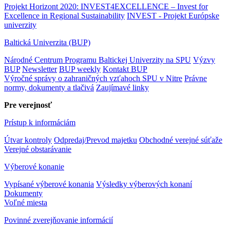
Projekt Horizont 2020: INVEST4EXCELLENCE – Invest for
Excellence in Regional Sustainability
INVEST - Projekt Európske
univerzity
Baltická Univerzita (BUP)
Národné Centrum Programu Baltickej Univerzity na SPU
Výzvy
BUP
Newsletter
BUP weekly
Kontakt BUP
Výročné správy o zahraničných vzťahoch SPU v Nitre
Právne
normy, dokumenty a tlačivá
Zaujímavé linky
Pre verejnosť
Prístup k informáciám
Útvar kontroly
Odpredaj/Prevod majetku
Obchodné verejné súťaže
Verejné obstarávanie
Výberové konanie
Vypísané výberové konania
Výsledky výberových konaní
Dokumenty
Voľné miesta
Povinné zverejňovanie informácií