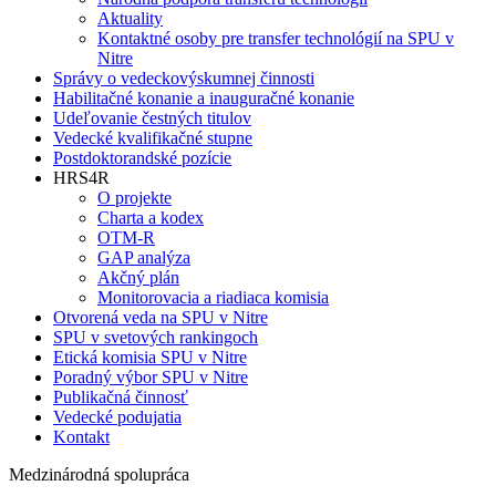
Aktuality
Kontaktné osoby pre transfer technológií na SPU v
Nitre
Správy o vedeckovýskumnej činnosti
Habilitačné konanie a inauguračné konanie
Udeľovanie čestných titulov
Vedecké kvalifikačné stupne
Postdoktorandské pozície
HRS4R
O projekte
Charta a kodex
OTM-R
GAP analýza
Akčný plán
Monitorovacia a riadiaca komisia
Otvorená veda na SPU v Nitre
SPU v svetových rankingoch
Etická komisia SPU v Nitre
Poradný výbor SPU v Nitre
Publikačná činnosť
Vedecké podujatia
Kontakt
Medzinárodná spolupráca