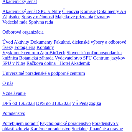
Akademický senát
Akademický senát SPU v Nitre
Členovia
Komisie
Dokumenty AS
Zápisnice
Správy o činnosti
Majetkové priznania
Oznamy
Vedecká rada
Správna rada
Odborová organizácia
Úvod
Aktivity
Dokumenty
Fakultné, dielenské výbory a odborové
úseky
Fotogaléria
Kontakty
Výskumné centrum AgroBioTech
Slovenská poľnohospodárska
knižnica
Botanická záhrada
Vydavateľstvo SPU
Centrum jazykov
SPU v Nitre
Račkova dolina - Hotel Akademik
Univerzitné poradenské a podporné centrum
O nás
Vzdelávanie
DPŠ od 1.9.2023
DPŠ do 31.8.2023
VŠ Pedagogika
Poradenstvo
Potrebujem poradiť
Psychologické poradenstvo
Poradenstvo v
oblasti zdravia
Kariérne poradenstvo
Sociálne, finančné a právne