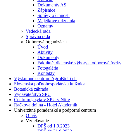
Dokumenty AS
Zápisnice
Správy o činnosti
Majetkové priznania
Oznamy
Vedecká rada
Správna rada
Odborová organizácia
Úvod
Aktivity
Dokumenty
Fakultné, dielenské výbory a odborové úseky
Fotogaléria
Kontakty
Výskumné centrum AgroBioTech
Slovenská poľnohospodárska knižnica
Botanická záhrada
Vydavateľstvo SPU
Centrum jazykov SPU v Nitre
Račkova dolina - Hotel Akademik
Univerzitné poradenské a podporné centrum
O nás
Vzdelávanie
DPŠ od 1.9.2023