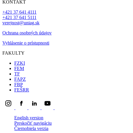
KONTAKT
+421 37 641 4111
+421 37 641 5111
verejnost@uniag.sk
Ochrana osobných údajov
Vyhlásenie o prístupnosti
FAKULTY
FZKI
FEM
TF
FAPZ
FBP
FEŠRR
English version
Preskočiť navigáciu
Čiernobiela verzia