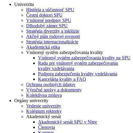
Univerzita
História a súčasnosť SPU
Čestní doktori SPU
Vnútorné predpisy SPU
Dlhodobý zámer SPU
Stratégia diverzity a inklúzie
Akčný plán rodovej rovnosti
Stratégia internacionalizácie
Akademická etika
Vnútorný systém zabezpečovania kvality
Vnútorný systém zabezpečovania kvality na SPU
Rada pre vnútorný systém zabezpečovania
kvality vzdelávania
Podpora zabezpečenia kvality vzdelávania
Kancelária kvality a FAQ
Ochrana osobných údajov
Výročné správy a dokumenty
Kolektívna zmluva
Orgány univerzity
Vedenie univerzity
Kolégium rektorky
Akademický senát
Akademický senát SPU v Nitre
Členovia
Komisie