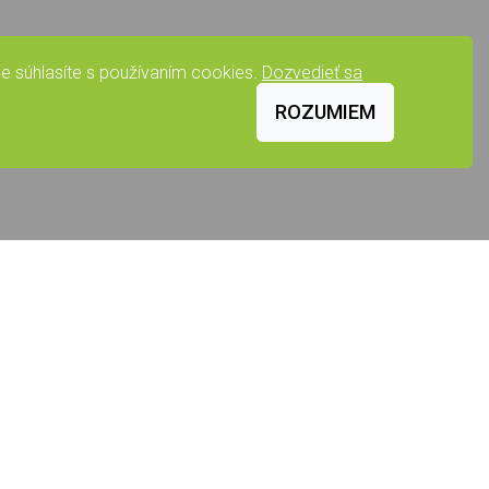
e súhlasíte s používaním cookies.
Dozvedieť sa
ROZUMIEM