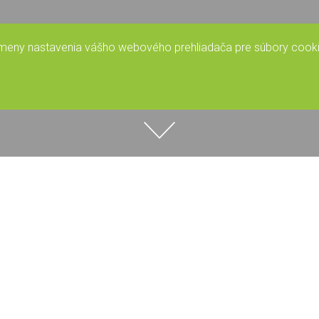
 zmeny nastavenia vášho webového prehliadača pre súbory cooki
EWS
INTERNAL QUALITY SYSTEM ASSURANCE